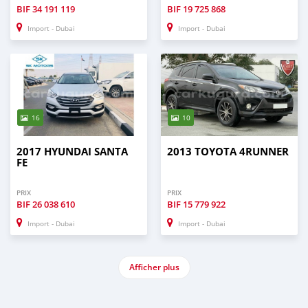
BIF
34 191 119
BIF
19 725 868
Import - Dubai
Import - Dubai
16
10
2017 HYUNDAI SANTA
2013 TOYOTA 4RUNNER
FE
PRIX
PRIX
BIF
26 038 610
BIF
15 779 922
Import - Dubai
Import - Dubai
Afficher plus