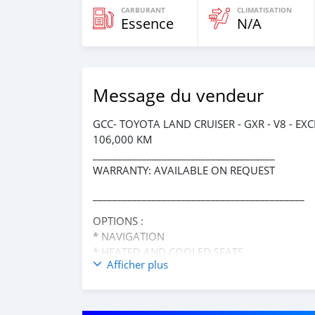
CARBURANT
CLIMATISATION
Essence
N/A
Message du vendeur
GCC- TOYOTA LAND CRUISER - GXR - V8 - E
106,000 KM
_____________________________________
WARRANTY: AVAILABLE ON REQUEST
___________________________________________
OPTIONS :
* NAVIGATION
* HEATED AND COOLED SEATS
Afficher plus
* REAR ENTERTAINMENT SYSTEM
* CRUISE CONTROL
* 4 WHEEL DRIVE
* FM/ AM