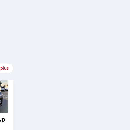
 plus
ND