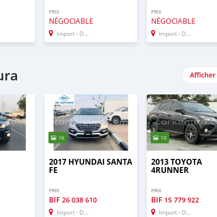
PRIX
PRIX
NÉGOCIABLE
NÉGOCIABLE
Import - Dubai
Import - Dubai
ura
Afficher
16
10
2017 HYUNDAI SANTA
2013 TOYOTA
FE
4RUNNER
PRIX
PRIX
BIF
BIF
26 038 610
15 779 922
Import - Dubai
Import - Dubai