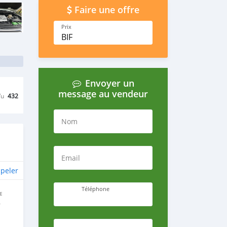
Faire une offre
Prix
BIF
Envoyer un
message au vendeur
Vu
432
Nom
Email
peler
Téléphone
E
e