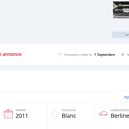
te annonce
Annonce créée le
1 Septembre
Ap
ANNÉE
COULEUR
CARROSSERI
e
2011
Blanc
Berlin