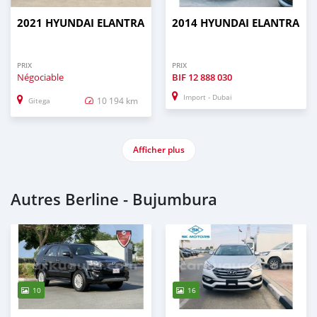
2021 HYUNDAI ELANTRA
2014 HYUNDAI ELANTRA
PRIX
PRIX
Négociable
BIF
12 888 030
Import - Dubai
10 194 km
Gitega
Afficher plus
Autres Berline - Bujumbura
10
16