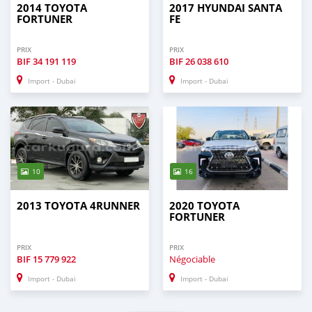
2014 TOYOTA
2017 HYUNDAI SANTA
FORTUNER
FE
PRIX
PRIX
BIF
34 191 119
BIF
26 038 610
Import - Dubai
Import - Dubai
10
16
2013 TOYOTA 4RUNNER
2020 TOYOTA
FORTUNER
PRIX
PRIX
BIF
15 779 922
Négociable
Import - Dubai
Import - Dubai