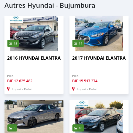
Autres Hyundai - Bujumbura
15
14
2016 HYUNDAI ELANTRA
2017 HYUNDAI ELANTRA
PRIX
PRIX
BIF
12 625 482
BIF
15 517 374
Import - Dubai
Import - Dubai
6
10