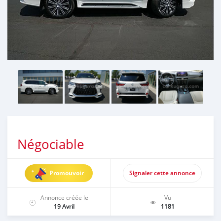
Négociable
Promouvoir
Signaler cette annonce
Annonce créée le
Vu
19 Avril
1181