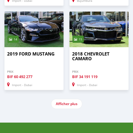
Import - Dubai
Bujumbura
14
15
2019 FORD MUSTANG
2018 CHEVROLET
CAMARO
PRIX
PRIX
BIF
60 492 277
BIF
34 191 119
Import - Dubai
Import - Dubai
Afficher plus