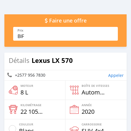
Faire une offre
Prix
BIF
Lexus LX 570
Détails
+2577 956 7830
Appeler
MOTEUR
BOÎTE DE VITESSES
8 L
Automatique
KILOMÉTRAGE
ANNÉE
22 105 Km
2020
COULEUR
CARROSSERIE
Blanc
SUV‒4x4