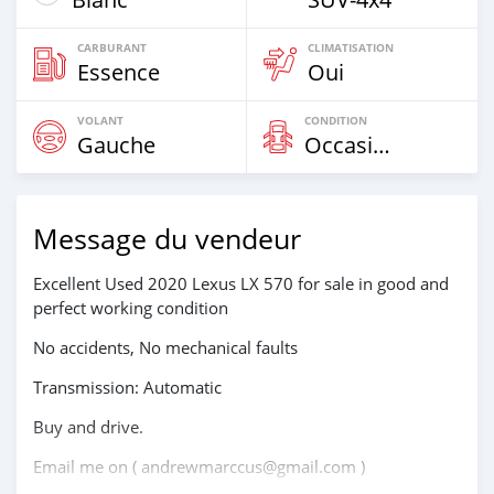
CARBURANT
CLIMATISATION
Essence
Oui
VOLANT
CONDITION
Gauche
Occasion
Message du vendeur
Excellent Used 2020 Lexus LX 570 for sale in good and
perfect working condition
No accidents, No mechanical faults
Transmission: Automatic
Buy and drive.
Email me on ( andrewmarccus@gmail.com )