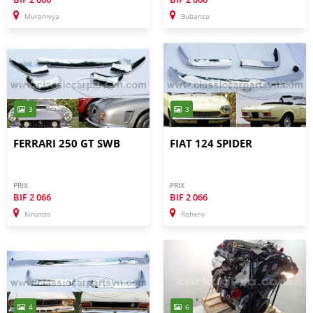
Muramvya
Bubanza
3
3
FERRARI 250 GT SWB
FIAT 124 SPIDER
PRIX
PRIX
BIF
2 066
BIF
2 066
Kirundo
Rohero
4
6