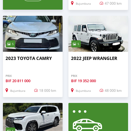
47 000 km
Bujumbura
5
5
2023 TOYOTA CAMRY
2022 JEEP WRANGLER
PRIX
PRIX
BIF
20 811 000
BIF
19 352 000
18 000 km
48 000 km
Bujumbura
Bujumbura