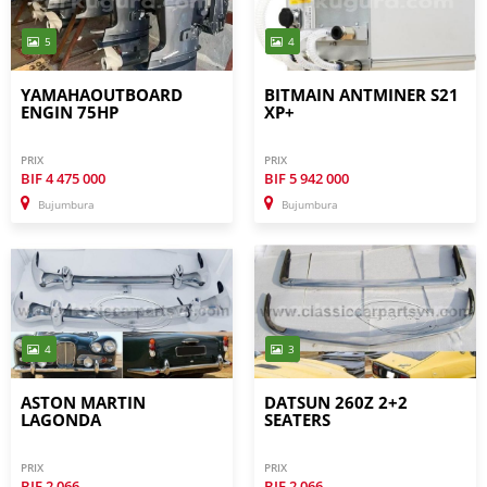
5
4
YAMAHAOUTBOARD
BITMAIN ANTMINER S21
ENGIN 75HP
XP+
PRIX
PRIX
BIF
4 475 000
BIF
5 942 000
Bujumbura
Bujumbura
4
3
ASTON MARTIN
DATSUN 260Z 2+2
LAGONDA
SEATERS
PRIX
PRIX
BIF
2 066
BIF
2 066