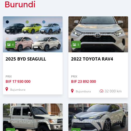
Burundi
4
5
2025 BYD SEAGULL
2022 TOYOTA RAV4
PRIX
PRIX
BIF
17 930 000
BIF
23 892 000
Bujumbura
32 000 km
Bujumbura