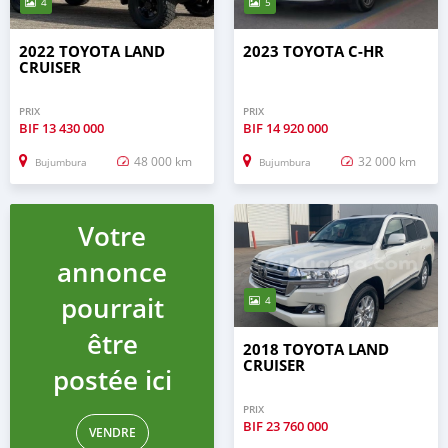
4
5
2022 TOYOTA LAND
2023 TOYOTA C-HR
CRUISER
PRIX
PRIX
BIF
13 430 000
BIF
14 920 000
48 000 km
32 000 km
Bujumbura
Bujumbura
Votre
annonce
pourrait
4
être
2018 TOYOTA LAND
CRUISER
postée ici
PRIX
BIF
23 760 000
VENDRE