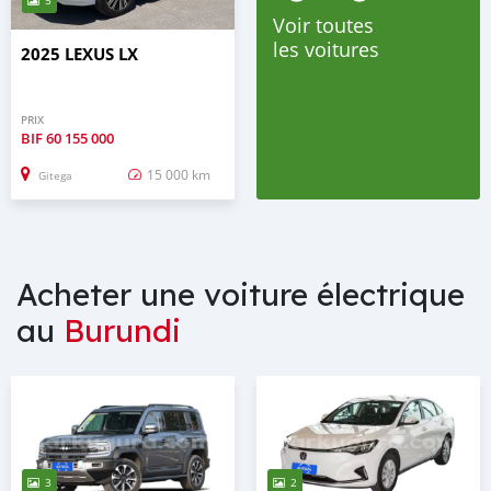
5
Voir toutes
les voitures
2025 LEXUS LX
PRIX
BIF
60 155 000
15 000 km
Gitega
Acheter une voiture électrique
au
Burundi
3
2