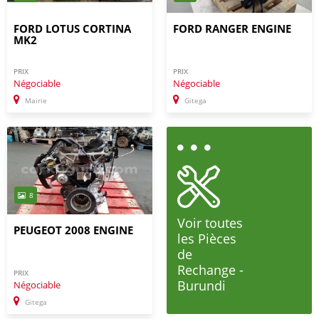
FORD LOTUS CORTINA
FORD RANGER ENGINE
MK2
PRIX
PRIX
Négociable
Négociable
Mairie
Gitega
8
Voir toutes
PEUGEOT 2008 ENGINE
les Pièces
de
Rechange -
PRIX
Burundi
Négociable
Gitega