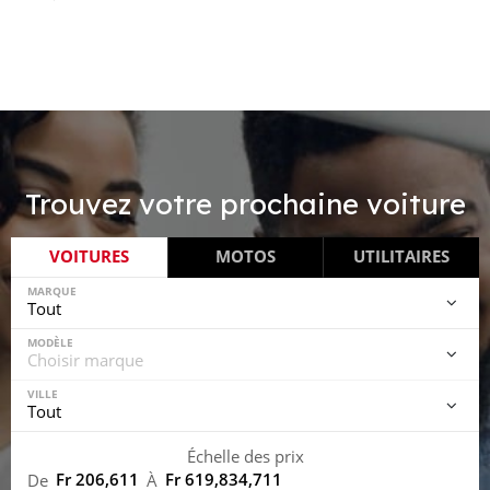
Trouvez votre prochaine voiture
VOITURES
MOTOS
UTILITAIRES
MARQUE
MODÈLE
VILLE
Échelle des prix
Fr 206,611
Fr 619,834,711
De
À