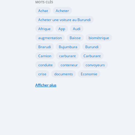
MOTS CLÉS
Achat
Acheter
Acheter une voiture au Burundi
Afrique
App
Audi
augmentation
Baisse
biométrique
Brarudi
Bujumbura
Burundi
Camion
carburant
Carburant
conduite
conteneur
convoyeurs
crise
documents
Economie
engin
En vente
essence
Afficher plus
Essence
évolution
gazole
Google
Google Play
gouvernement
importation
Importations
Internet
marché noir
Mitsubishi
Mobile
Motos