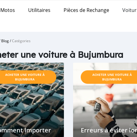
Motos
Utilitaires
Pièces de Rechange
Voitur
/
Blog
/
Catégories
eter une voiture à Bujumbura
ACHETER UNE VOITURE À
ACHETER UNE VOITURE À
BUJUMBURA
BUJUMBURA
omment Importer
Erreurs à éviter lo