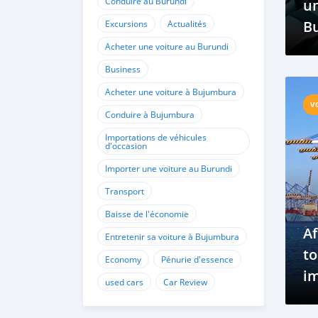
Conduire au Burundi
un
Bu
Excursions
Actualités
et
Acheter une voiture au Burundi
C
Business
Acheter une voiture à Bujumbura
V
Conduire à Bujumbura
Importations de véhicules
d'occasion
Importer une voiture au Burundi
Transport
Baisse de l'économie
Af
Entretenir sa voiture à Bujumbura
to
Economy
Pénurie d'essence
im
used cars
Car Review
vé