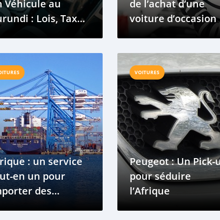
 Véhicule au
de l’achat d’une
rundi : Lois, Taxes
voiture d’occasion
 Exigences de
onformité 2025
OITURES
VOITURES
rique : un service
Peugeot : Un Pick-
ut-en un pour
pour séduire
porter des
l’Afrique
hicules