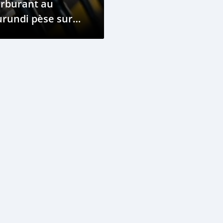
arburant au
rundi pèse sur
'économie