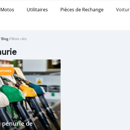
Motos
Utilitaires
Pièces de Rechange
Voitur
/
Blog
/
Mots clés
urie
OITURES
 pénurie de