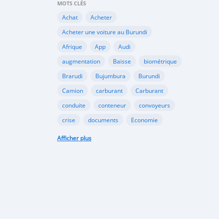
MOTS CLÉS
Achat
Acheter
Acheter une voiture au Burundi
Afrique
App
Audi
augmentation
Baisse
biométrique
Brarudi
Bujumbura
Burundi
Camion
carburant
Carburant
conduite
conteneur
convoyeurs
crise
documents
Economie
engin
En vente
essence
Afficher plus
Essence
évolution
gazole
Google
Google Play
gouvernement
importation
Importations
Internet
marché noir
Mitsubishi
Mobile
Motos