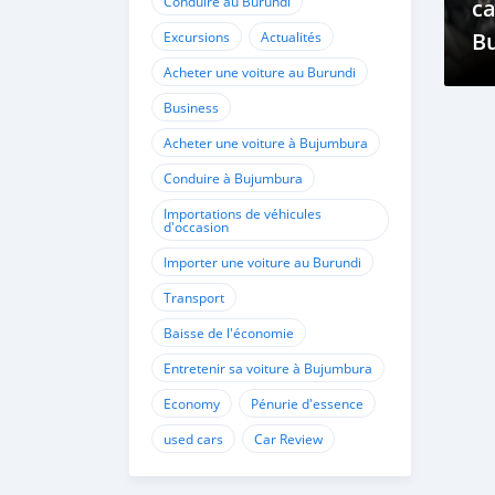
Conduire au Burundi
c
Bu
Excursions
Actualités
l
Acheter une voiture au Burundi
Business
Acheter une voiture à Bujumbura
Conduire à Bujumbura
Importations de véhicules
d'occasion
Importer une voiture au Burundi
Transport
Baisse de l'économie
Entretenir sa voiture à Bujumbura
Economy
Pénurie d'essence
used cars
Car Review