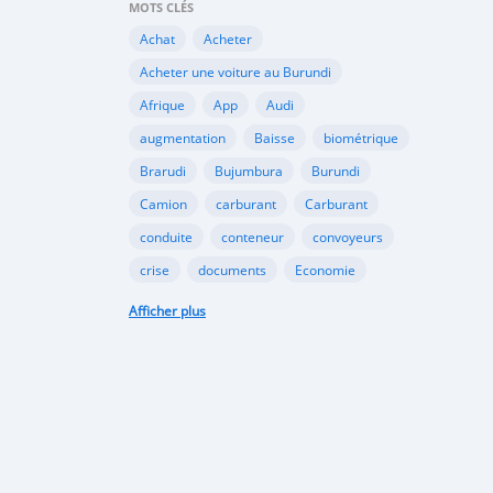
MOTS CLÉS
Achat
Acheter
Acheter une voiture au Burundi
Afrique
App
Audi
augmentation
Baisse
biométrique
Brarudi
Bujumbura
Burundi
Camion
carburant
Carburant
conduite
conteneur
convoyeurs
crise
documents
Economie
engin
En vente
essence
Afficher plus
Essence
évolution
gazole
Google
Google Play
gouvernement
importation
Importations
Internet
marché noir
Mitsubishi
Mobile
Motos