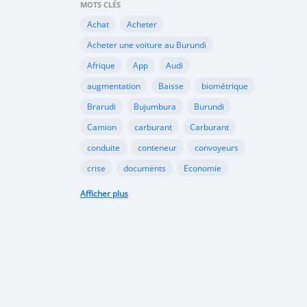
MOTS CLÉS
Achat
Acheter
Acheter une voiture au Burundi
Afrique
App
Audi
augmentation
Baisse
biométrique
Brarudi
Bujumbura
Burundi
Camion
carburant
Carburant
conduite
conteneur
convoyeurs
crise
documents
Economie
engin
En vente
essence
Afficher plus
Essence
évolution
gazole
Google
Google Play
gouvernement
importation
Importations
Internet
marché noir
Mitsubishi
Mobile
Motos