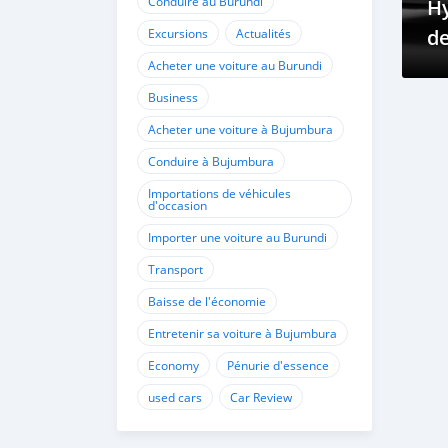
Conduire au Burundi
Hy
de
Excursions
Actualités
Acheter une voiture au Burundi
Business
Acheter une voiture à Bujumbura
Conduire à Bujumbura
Importations de véhicules
d'occasion
Importer une voiture au Burundi
Transport
Baisse de l'économie
Entretenir sa voiture à Bujumbura
Economy
Pénurie d'essence
used cars
Car Review