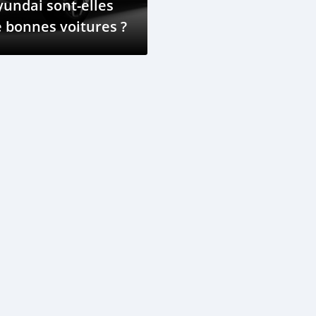
undai sont-elles
 bonnes voitures ?