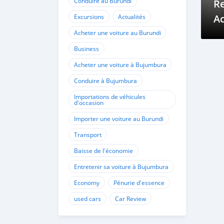
Conduire au Burundi
Re
Ac
Excursions
Actualités
B
Acheter une voiture au Burundi
Business
Acheter une voiture à Bujumbura
Conduire à Bujumbura
Importations de véhicules
d'occasion
Importer une voiture au Burundi
Transport
Baisse de l'économie
Entretenir sa voiture à Bujumbura
Economy
Pénurie d'essence
used cars
Car Review