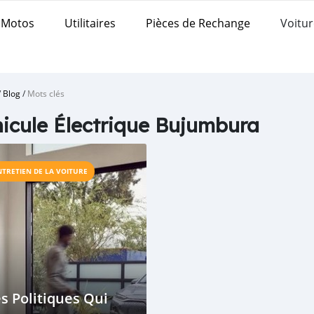
Motos
Utilitaires
Pièces de Rechange
Voitur
/
Blog
/
Mots clés
icule Électrique Bujumbura
NTRETIEN DE LA VOITURE
s Politiques Qui