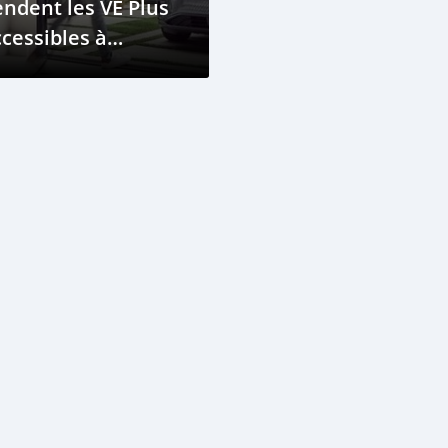
ndent les VE Plus
cessibles à
ujumbura