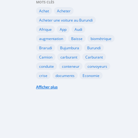
MOTS CLÉS
Achat
Acheter
Acheter une voiture au Burundi
Afrique
App
Audi
augmentation
Baisse
biométrique
Brarudi
Bujumbura
Burundi
Camion
carburant
Carburant
conduite
conteneur
convoyeurs
crise
documents
Economie
engin
En vente
essence
Afficher plus
Essence
évolution
gazole
Google
Google Play
gouvernement
importation
Importations
Internet
marché noir
Mitsubishi
Mobile
Motos