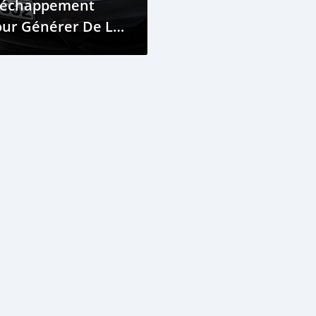
'échappement
our Générer De La
uissance