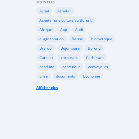
MOTS CLÉS
Achat
Acheter
Acheter une voiture au Burundi
Afrique
App
Audi
augmentation
Baisse
biométrique
Brarudi
Bujumbura
Burundi
Camion
carburant
Carburant
conduite
conteneur
convoyeurs
crise
documents
Economie
engin
En vente
essence
Afficher plus
Essence
évolution
gazole
Google
Google Play
gouvernement
importation
Importations
Internet
marché noir
Mitsubishi
Mobile
Motos