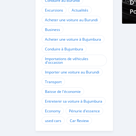
Conduire au Burundi
D
P
Excursions
Actualités
P
Acheter une voiture au Burundi
Business
Acheter une voiture à Bujumbura
Conduire à Bujumbura
Importations de véhicules
d'occasion
Importer une voiture au Burundi
Transport
Baisse de l'économie
Entretenir sa voiture à Bujumbura
Economy
Pénurie d'essence
used cars
Car Review