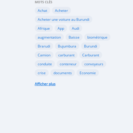
MOTS CLÉS
Achat
Acheter
Acheter une voiture au Burundi
Afrique
App
Audi
augmentation
Baisse
biométrique
Brarudi
Bujumbura
Burundi
Camion
carburant
Carburant
conduite
conteneur
convoyeurs
crise
documents
Economie
engin
En vente
essence
Afficher plus
Essence
évolution
gazole
Google
Google Play
gouvernement
importation
Importations
Internet
marché noir
Mitsubishi
Mobile
Motos