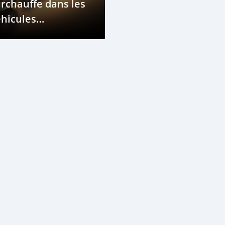
rchauffe dans les
hicules
ectriques (VE)