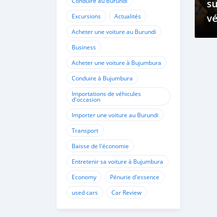
Conduire au Burundi
su
vé
Excursions
Actualités
él
Acheter une voiture au Burundi
Business
Acheter une voiture à Bujumbura
Conduire à Bujumbura
Importations de véhicules
d'occasion
Importer une voiture au Burundi
Transport
Baisse de l'économie
Entretenir sa voiture à Bujumbura
Economy
Pénurie d'essence
used cars
Car Review