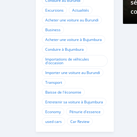
Conduire au Burundi
sé
c
Excursions
Actualités
en
Acheter une voiture au Burundi
Business
Acheter une voiture à Bujumbura
Conduire à Bujumbura
Importations de véhicules
d'occasion
Importer une voiture au Burundi
Transport
Baisse de l'économie
Entretenir sa voiture à Bujumbura
Economy
Pénurie d'essence
used cars
Car Review