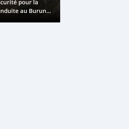
curité pour la
onduite au Burundi
 terrain vallonné