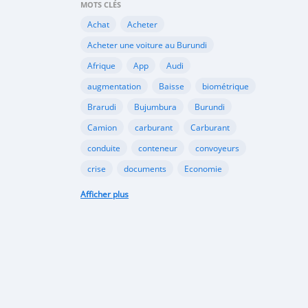
MOTS CLÉS
Achat
Acheter
Acheter une voiture au Burundi
Afrique
App
Audi
augmentation
Baisse
biométrique
Brarudi
Bujumbura
Burundi
Camion
carburant
Carburant
conduite
conteneur
convoyeurs
crise
documents
Economie
engin
En vente
essence
Afficher plus
Essence
évolution
gazole
Google
Google Play
gouvernement
importation
Importations
Internet
marché noir
Mitsubishi
Mobile
Motos