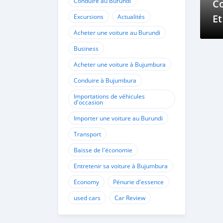
Conduire au Burundi
Co
E
Excursions
Actualités
Fo
Acheter une voiture au Burundi
Business
Acheter une voiture à Bujumbura
Conduire à Bujumbura
Importations de véhicules
d'occasion
Importer une voiture au Burundi
Transport
Baisse de l'économie
Entretenir sa voiture à Bujumbura
Economy
Pénurie d'essence
used cars
Car Review