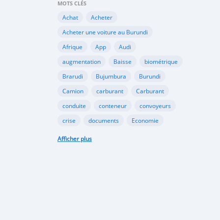
MOTS CLÉS
Achat
Acheter
Acheter une voiture au Burundi
Afrique
App
Audi
augmentation
Baisse
biométrique
Brarudi
Bujumbura
Burundi
Camion
carburant
Carburant
conduite
conteneur
convoyeurs
crise
documents
Economie
engin
En vente
essence
Afficher plus
Essence
évolution
gazole
Google
Google Play
gouvernement
importation
Importations
Internet
marché noir
Mitsubishi
Mobile
Motos