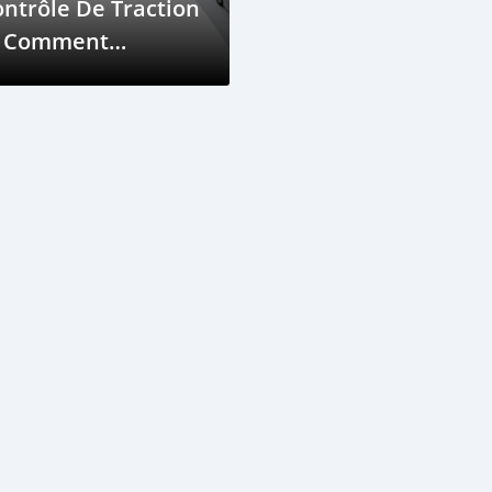
ntrôle De Traction
t Comment
nctionne-T-Il?