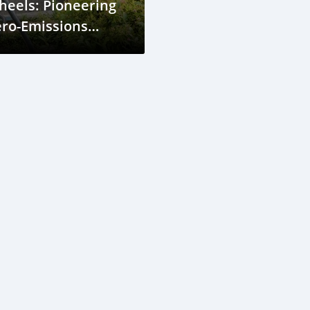
eels: Pioneering
ero-Emissions
ansit in Burundi