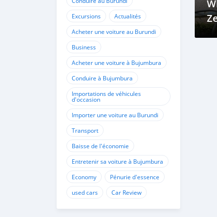
Conduire au Burundi
Wh
Z
Excursions
Actualités
Tr
Acheter une voiture au Burundi
Business
Acheter une voiture à Bujumbura
Conduire à Bujumbura
Importations de véhicules
d'occasion
Importer une voiture au Burundi
Transport
Baisse de l'économie
Entretenir sa voiture à Bujumbura
Economy
Pénurie d'essence
used cars
Car Review