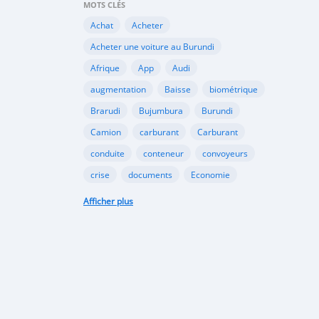
MOTS CLÉS
Achat
Acheter
Acheter une voiture au Burundi
Afrique
App
Audi
augmentation
Baisse
biométrique
Brarudi
Bujumbura
Burundi
Camion
carburant
Carburant
conduite
conteneur
convoyeurs
crise
documents
Economie
engin
En vente
essence
Afficher plus
Essence
évolution
gazole
Google
Google Play
gouvernement
importation
Importations
Internet
marché noir
Mitsubishi
Mobile
Motos