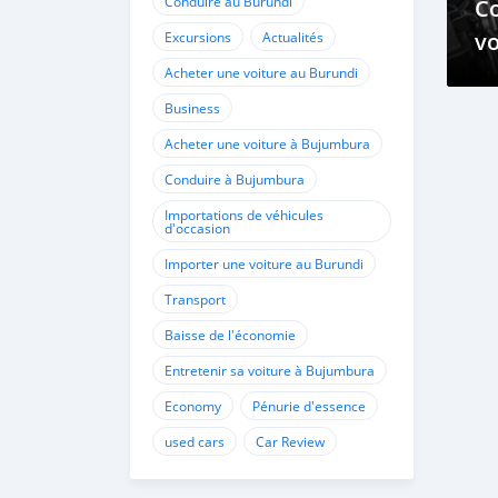
Conduire au Burundi
C
vo
Excursions
Actualités
m
Acheter une voiture au Burundi
Business
Acheter une voiture à Bujumbura
Conduire à Bujumbura
Importations de véhicules
d'occasion
Importer une voiture au Burundi
Transport
Baisse de l'économie
Entretenir sa voiture à Bujumbura
Economy
Pénurie d'essence
used cars
Car Review