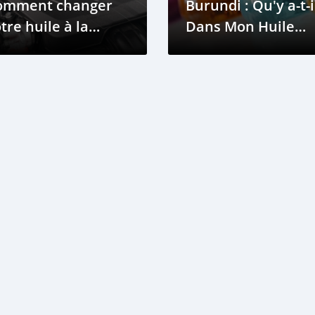
omment changer
Burundi : Qu'y a-t-i
tre huile à la
Dans Mon Huile
aison
Moteur?