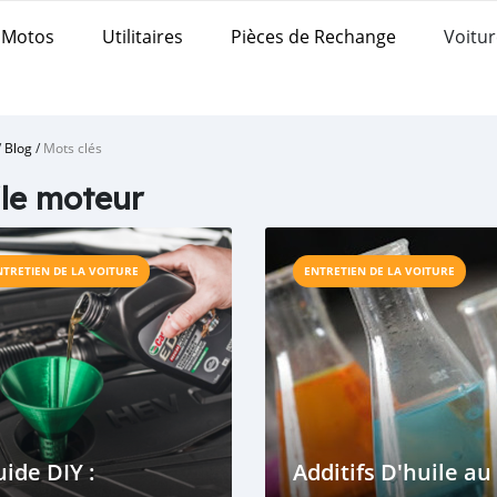
Motos
Utilitaires
Pièces de Rechange
Voitur
/
Blog
/
Mots clés
le moteur
NTRETIEN DE LA VOITURE
ENTRETIEN DE LA VOITURE
ide DIY :
Additifs D'huile au