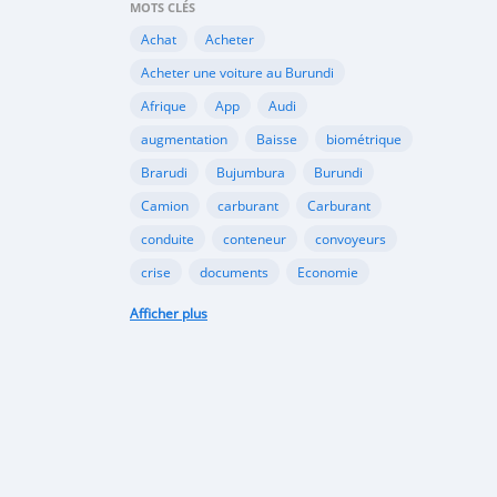
MOTS CLÉS
Achat
Acheter
Acheter une voiture au Burundi
Afrique
App
Audi
augmentation
Baisse
biométrique
Brarudi
Bujumbura
Burundi
Camion
carburant
Carburant
conduite
conteneur
convoyeurs
crise
documents
Economie
engin
En vente
essence
Afficher plus
Essence
évolution
gazole
Google
Google Play
gouvernement
importation
Importations
Internet
marché noir
Mitsubishi
Mobile
Motos