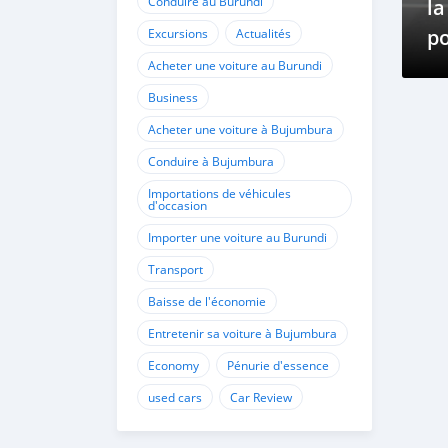
Conduire au Burundi
la
po
Excursions
Actualités
R
Acheter une voiture au Burundi
In
Business
Acheter une voiture à Bujumbura
Conduire à Bujumbura
Importations de véhicules
d'occasion
Importer une voiture au Burundi
Transport
Baisse de l'économie
Entretenir sa voiture à Bujumbura
Economy
Pénurie d'essence
used cars
Car Review