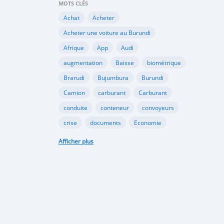
MOTS CLÉS
Achat
Acheter
Acheter une voiture au Burundi
Afrique
App
Audi
augmentation
Baisse
biométrique
Brarudi
Bujumbura
Burundi
Camion
carburant
Carburant
conduite
conteneur
convoyeurs
crise
documents
Economie
engin
En vente
essence
Afficher plus
Essence
évolution
gazole
Google
Google Play
gouvernement
importation
Importations
Internet
marché noir
Mitsubishi
Mobile
Motos