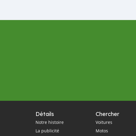
Voitures d'occasion
véhicule
recherche en ligne
manuel du propriétaire
Comment s'use l'huile moteur
moteur
Huile moteur
Additifs d'huile
Les conducteurs du Burundi
la réparation du capteur d'oxygène
les panneaux d'avertissement
le Burundi
devraient savoir
synchronisation du moteur
courroie de distribution
juste pour vous
Chaîne de distribution
embrayage de compresseur
Détails
Chercher
cliquetis de climatiseur de voiture
Notre histoire
Voitures
La publicité
moteur de ventilateur
Dépannage
Motos