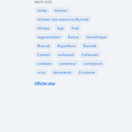
MOTS CLÉS
Achat
Acheter
Acheter une voiture au Burundi
Afrique
App
Audi
augmentation
Baisse
biométrique
Brarudi
Bujumbura
Burundi
Camion
carburant
Carburant
conduite
conteneur
convoyeurs
crise
documents
Economie
engin
En vente
essence
Afficher plus
Essence
évolution
gazole
Google
Google Play
gouvernement
importation
Importations
Internet
marché noir
Mitsubishi
Mobile
Motos