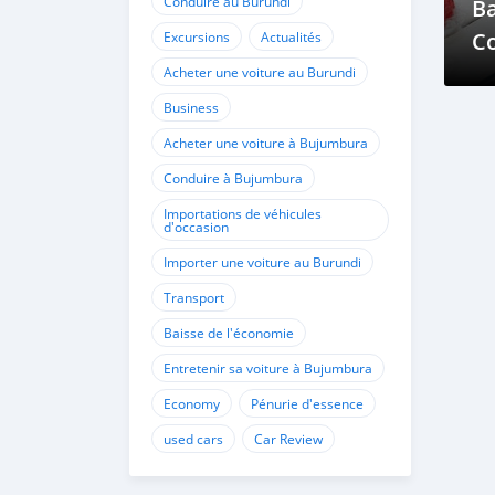
Conduire au Burundi
Ba
C
Excursions
Actualités
Du
Acheter une voiture au Burundi
L
Business
Acheter une voiture à Bujumbura
Conduire à Bujumbura
Importations de véhicules
d'occasion
Importer une voiture au Burundi
Transport
Baisse de l'économie
Entretenir sa voiture à Bujumbura
Economy
Pénurie d'essence
used cars
Car Review