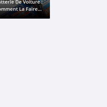
tterie De Voiture :
omment La Faire
rer Plus
ongtemps